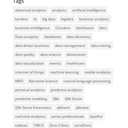
Tags
advanced analytics
analytics
artificial intelligence
bardess
bi
big data
bigdata
business analytics
business intelligence
Cloudera
dashboard
data
Data analytics
databases
data discovery
data driven business
data management
data mining
data quality
data science
datastream
data visualization
events
healthcare
internet of things
machine learning
mobile analytics
MRO
Narrative Science
natural language processing
personal analytics
predictive analytics
predictive modeling
Qlik
Qlik Sense
Qlik Sense Extensions
qliktech
qlikview
real-time analytics
senior professionals
Spotfire
tableau
TIBCO
Zero 2 Hero
zero2hero