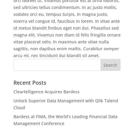
orci laoreet ut. Vivamus porttitor est at urna lobortis,
sed ultricies tellus condimentum. In ac justo mollis,
sodales orci eu, tempus turpis. In magna justo,
viverra vel congue id, faucibus in lorem. In vitae ante
id metus blandit finibus eget non dui. Phasellus sed
magna elit. Vivamus non diam id felis fringilla ornare
vitae placerat odio. In maximus ante vitae nulla
sagittis, non dapibus enim mattis. Curabitur semper
arcu mi, nec tincidunt dui blandit sit amet.
Recent Posts
Cleartelligence Acquires Bardess
Unlock Superior Data Management with Qlik Talend
Cloud
Bardess at FIMA, the World’s Leading Financial Data
Management Conference